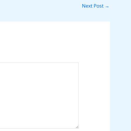
Next Post
→