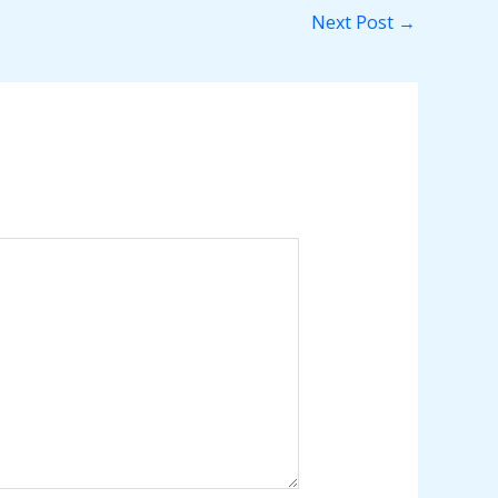
Next Post
→