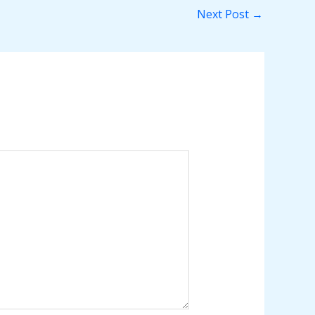
Next Post
→