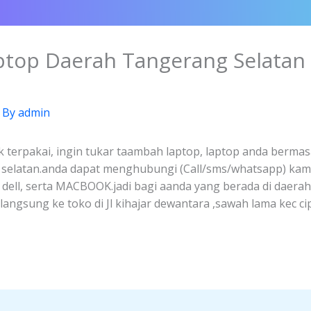
aptop Daerah Tangerang Selatan
 By
admin
k terpakai, ingin tukar taambah laptop, laptop anda bermasa
g selatan.anda dapat menghubungi (Call/sms/whatsapp) kam
, dell, serta MACBOOK.jadi bagi aanda yang berada di daera
ngsung ke toko di Jl kihajar dewantara ,sawah lama kec ci