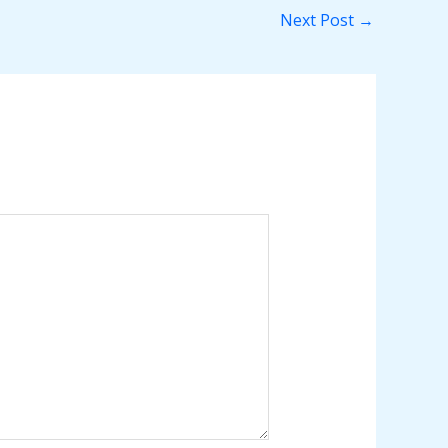
Next Post
→