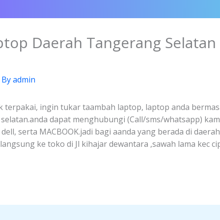
aptop Daerah Tangerang Selatan
 By
admin
k terpakai, ingin tukar taambah laptop, laptop anda bermasa
g selatan.anda dapat menghubungi (Call/sms/whatsapp) kam
, dell, serta MACBOOK.jadi bagi aanda yang berada di daera
ngsung ke toko di Jl kihajar dewantara ,sawah lama kec ci