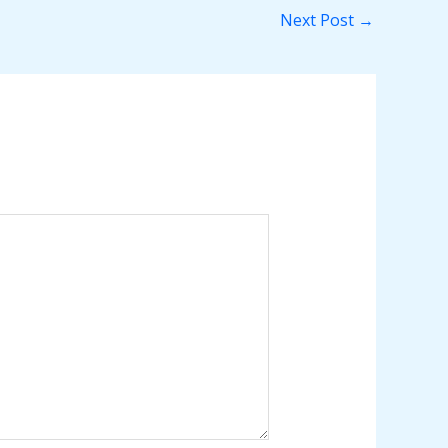
Next Post
→