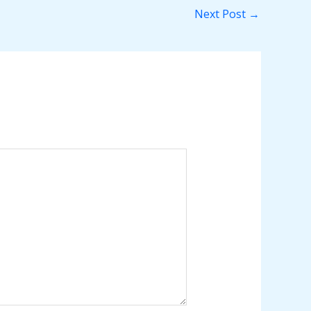
Next Post
→