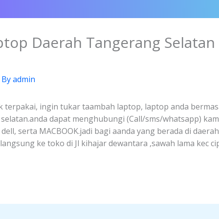
aptop Daerah Tangerang Selatan
 By
admin
k terpakai, ingin tukar taambah laptop, laptop anda bermasa
g selatan.anda dapat menghubungi (Call/sms/whatsapp) kam
, dell, serta MACBOOK.jadi bagi aanda yang berada di daera
ngsung ke toko di Jl kihajar dewantara ,sawah lama kec ci