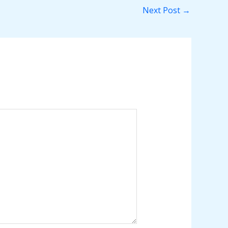
Next Post
→