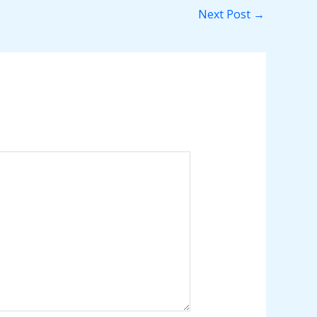
Next Post
→