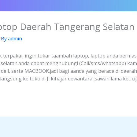
aptop Daerah Tangerang Selatan
 By
admin
k terpakai, ingin tukar taambah laptop, laptop anda bermasa
g selatan.anda dapat menghubungi (Call/sms/whatsapp) kam
, dell, serta MACBOOK.jadi bagi aanda yang berada di daera
ngsung ke toko di Jl kihajar dewantara ,sawah lama kec ci