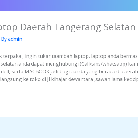
aptop Daerah Tangerang Selatan
 By
admin
k terpakai, ingin tukar taambah laptop, laptop anda bermasa
g selatan.anda dapat menghubungi (Call/sms/whatsapp) kam
, dell, serta MACBOOK.jadi bagi aanda yang berada di daera
ngsung ke toko di Jl kihajar dewantara ,sawah lama kec ci