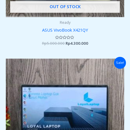
OUT OF STOCK
Ready
ASUS VivoBook X421QY
Rp
5.000.000
Rated
Rp
4.300.000
0
out
of
5
Original
Current
Sale!
price
price
was:
is:
Rp5.000.000.
Rp4.300.000.