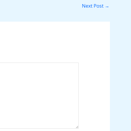
Next Post
→